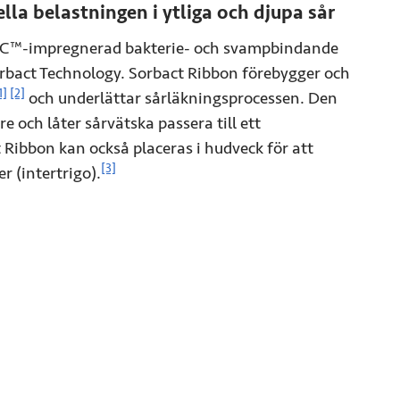
la belastningen i ytliga och djupa sår
CC™-impregnerad bakterie- och svampbindande
rbact Technology. Sorbact Ribbon förebygger och
Se referensinformation
Se referensinformation
1]
[2]
och underlättar sårläkningsprocessen. Den
e och låter sårvätska passera till ett
Ribbon kan också placeras i hudveck för att
Se referensinformation
[3]
 (intertrigo).