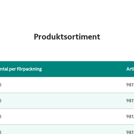
Produktsortiment
ntal per förpackning
Art
0
981
0
981
0
981
0
981