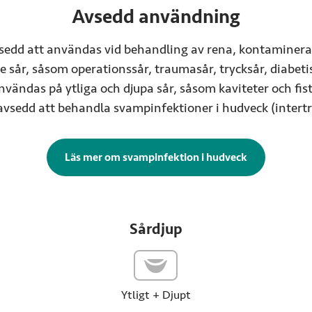
Avsedd användning
sedd att användas vid behandling av rena, kontaminerad
 sår, såsom operationssår, traumasår, trycksår, diabeti
vändas på ytliga och djupa sår, såsom kaviteter och fist
avsedd att behandla svampinfektioner i hudveck (intertr
Läs mer om svampinfektion i hudveck
Sårdjup
Ytligt + Djupt