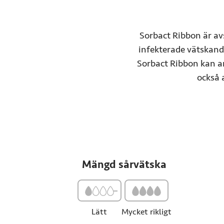
Sorbact Ribbon är av
infekterade vätskande
Sorbact Ribbon kan an
också 
Mängd sårvätska
Lätt till Mycket rikligt
Lätt
Mycket rikligt