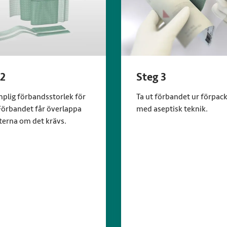
 2
Steg 3
mplig förbandsstorlek för
Ta ut förbandet ur förpac
 Förbandet får överlappa
med aseptisk teknik.
terna om det krävs.