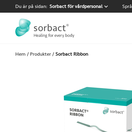
Hoppa till innehåll
Du är på sidan:
Sorbact för vårdpersonal
Språ
Hem
/
Produkter
/
Sorbact Ribbon