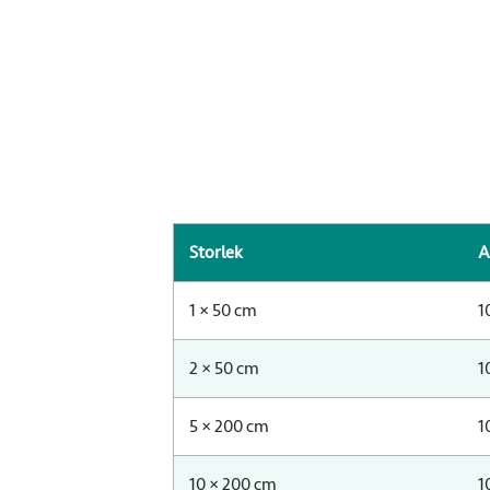
Storlek
A
Produktdata för Sorbact Ribbon
1 × 50 cm
1
2 × 50 cm
1
5 × 200 cm
1
10 × 200 cm
1