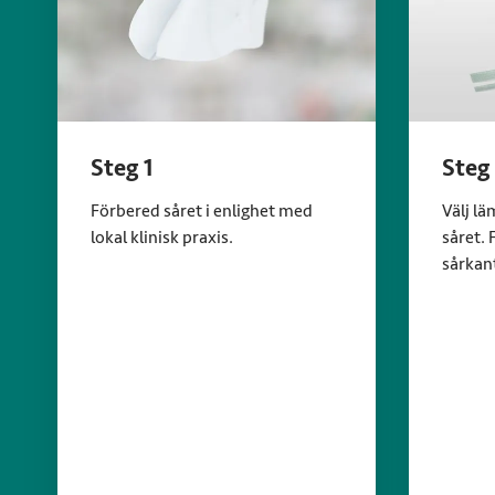
Steg 1
Steg
Förbered såret i enlighet med
Välj lä
lokal klinisk praxis.
såret.
sårkan