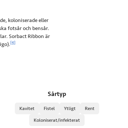
e, koloniserade eller
ska fotsår och bensår.
lar. Sorbact Ribbon är
Se referensinformation
[4]
igo).
Sårtyp
Kavitet
Fistel
Ytligt
Rent
Koloniserat/infekterat