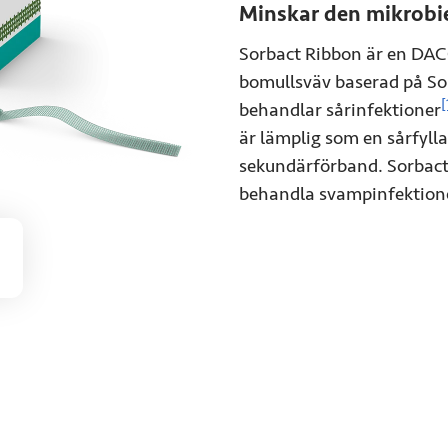
Minskar den mikrobiel
Sorbact Ribbon är en DA
bomullsväv baserad på So
[
behandlar sårinfektioner
är lämplig som en sårfyllar
sekundärförband. Sorbact 
behandla svampinfektioner