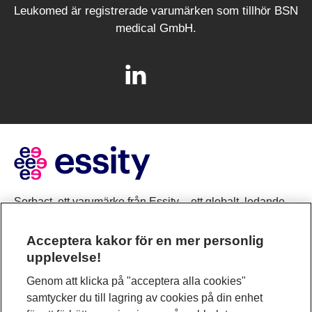
Leukomed är registrerade varumärken som tillhör BSN
medical GmbH.
Sorbact, ett varumärke från Essity – ett globalt, ledande
hygien- och hälsobolag. Varje dag använder en miljard
människor världen över våra produkter, lösningar och
Acceptera kakor för en mer personlig
tjänster. Vårt syfte är att bryta barriärer för välbefinnande,
upplevelse!
för såväl konsumenter, patienter, vårdgivare och kunder
Genom att klicka på "acceptera alla cookies"
som för samhället. Försäljningen sker i cirka 150 länder
samtycker du till lagring av cookies på din enhet
under de globalt ledande varumärkena TENA och Tork