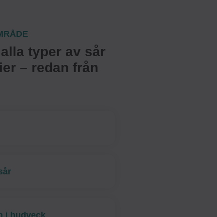
MRÅDE
alla typer av sår
dier – redan från
sår
n i hudveck