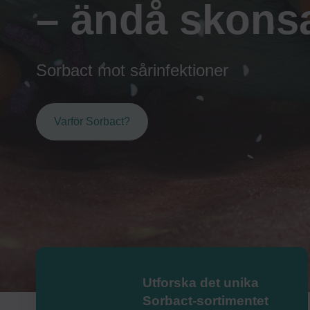
– ändå skon
Sorbact mot sårinfektioner
Varför Sorbact?
Utforska det unika
Sorbact-sortimentet