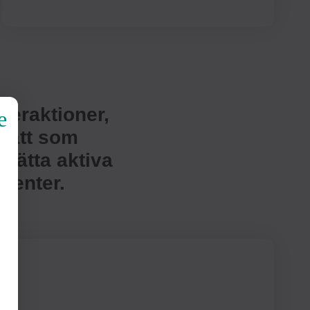
teraktioner,
 sätt som
isätta aktiva
tienter.