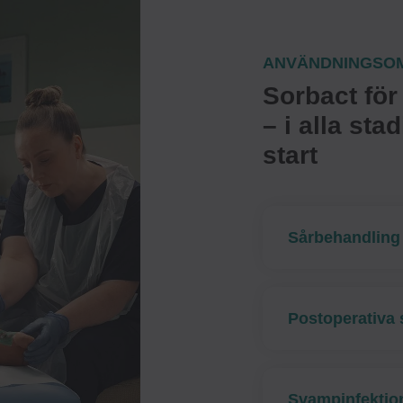
ANVÄNDNINGSO
Sorbact för 
– i alla sta
start
Sårbehandling
Postoperativa 
Svampinfektio