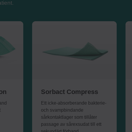
tient.
on
Sorbact Compress
band
Ett icke-absorberande bakterie-
t
och svampbindande
sårkontaktlager som tillåter
passage av sårexsudat till ett
sekundärt förband.