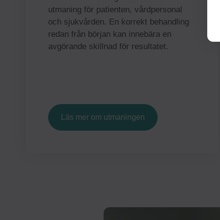
utmaning för patienten, vårdpersonal
och sjukvården. En korrekt behandling
redan från början kan innebära en
avgörande skillnad för resultatet.
Läs mer om utmaningen