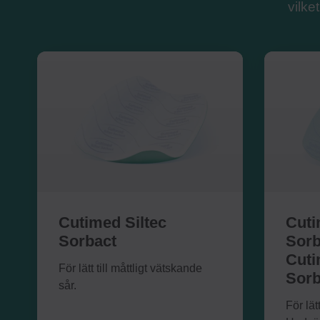
vilke
Cutimed Siltec
Cuti
Sorbact
Sorb
Cuti
För lätt till måttligt vätskande
Sorb
sår.
För lätt