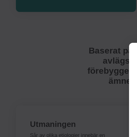
Baserat på 
avlägsna
förebygger o
ämnen i
Utmaningen
Sår av olika etiologier innebär en