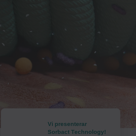
Vi presenterar
(Öppnas i ny flik)
Sorbact Technology!