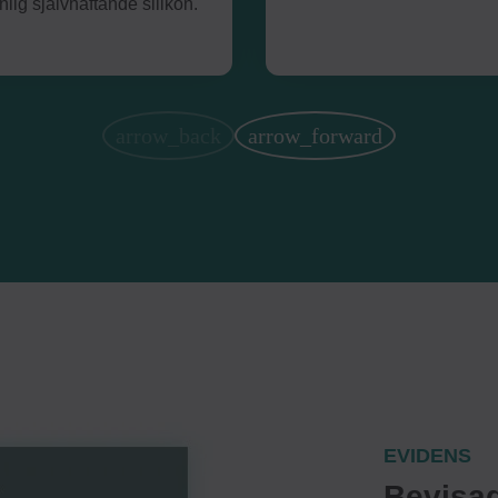
lig självhäftande silikon.
EVIDENS
Bevisad