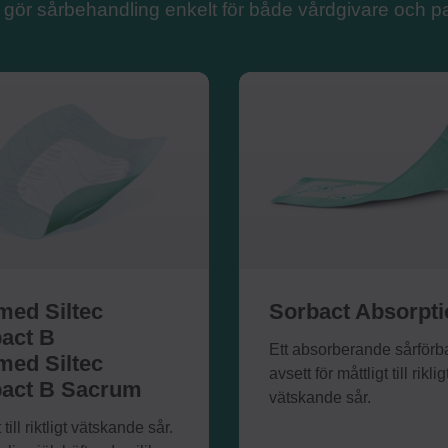
t gör sårbehandling enkelt för både vårdgivare och pa
med Siltec
Sorbact Absorpti
act B
Ett absorberande sårför
med Siltec
avsett för måttligt till riklig
act B Sacrum
vätskande sår.
 till riktligt vätskande sår.