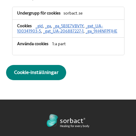
Prestanda-
sorbact.se
cookies
_gid
,
_ga
,
_ga_5B3E7VBV1Y
,
_gat_UA-
100341903-5
,
_gat_UA-206887227-1
,
_ga_9H4NFPFJHE
1:a part
Cookie-inställningar